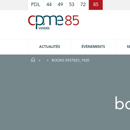
Cookies management panel
PDL
44
49
53
72
85
ACTUALITÉS
ÉVÈNEMENTS
S
BOOKS-5937823_1920
b