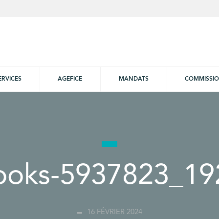
ERVICES
AGEFICE
MANDATS
COMMISSI
ooks-5937823_19
16 FÉVRIER 2024