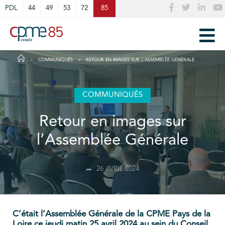
Cookies management panel
PDL
44
49
53
72
85
COMMUNIQUÉS
RETOUR EN IMAGES SUR L’ASSEMBLÉE GÉNÉRALE
COMMUNIQUÉS
Retour en images sur
l’Assemblée Générale
26 AVRIL 2024
C’était l’Assemblée Générale de la CPME Pays de la
Loire ce jeudi matin 25 avril 2024 au sein du Conseil