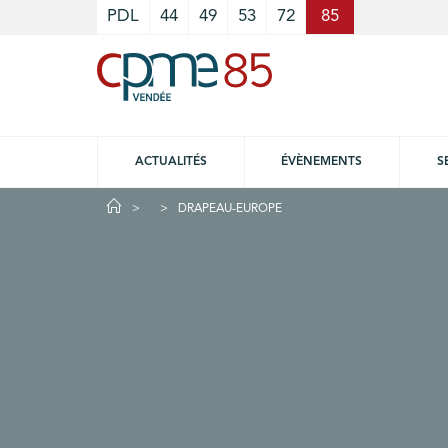
Cookies management panel
PDL
44
49
53
72
85
ACTUALITÉS
ÉVÈNEMENTS
S
DRAPEAU-EUROPE