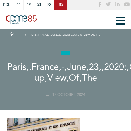
Cookies management panel
PDL
44
49
53
72
85
PARIS,,FRANCE,-,JUNE,23,,2020:,CLOSE-UP,VIEW,OF,THE
Paris,,France,-,June,23,,2020:,
up,View,Of,The
17 OCTOBRE 2024