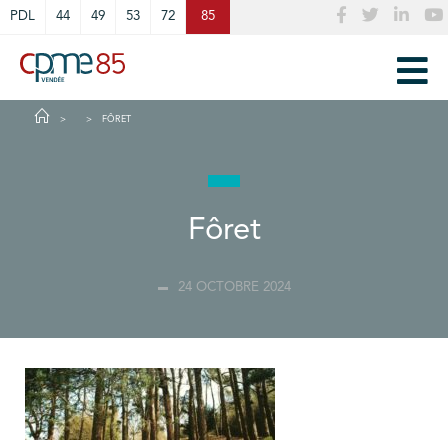
Cookies management panel
PDL
44
49
53
72
85
FÔRET
Fôret
24 OCTOBRE 2024