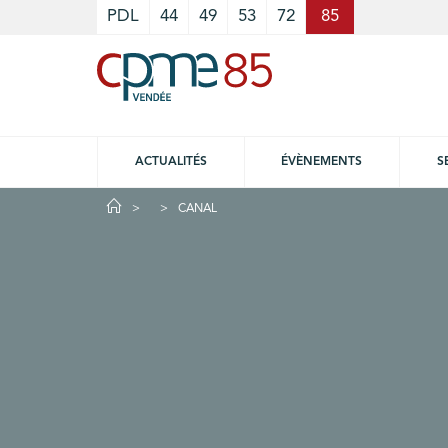
Cookies management panel
PDL
44
49
53
72
85
ACTUALITÉS
ÉVÈNEMENTS
S
CANAL