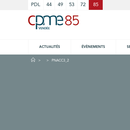
Cookies management panel
PDL
44
49
53
72
85
ACTUALITÉS
ÉVÈNEMENTS
S
PNACC3_2