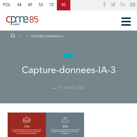
Cookies management panel
PDL
44
49
53
72
85
CAPTURE-DONNEES-IA-3
Capture-donnees-IA-3
10 MARS 2025