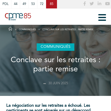
Cookies management panel
PDL
44
49
53
72
85
COMMUNIQUÉS
CONCLAVE SUR LES RETRAITES : PARTIE REMISE
COMMUNIQUÉS
Conclave sur les retraites :
partie remise
30 JUIN 2025
La négociation sur les retraites a échoué. Les
participants se sont séparés sur un désaccord.