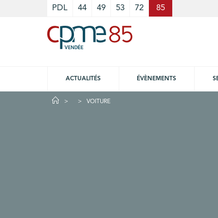
Cookies management panel
PDL
44
49
53
72
85
ACTUALITÉS
ÉVÈNEMENTS
S
VOITURE