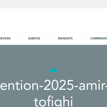
ERVICES
AGEFICE
MANDATS
COMMISSI
ention-2025-amir-
tofighi