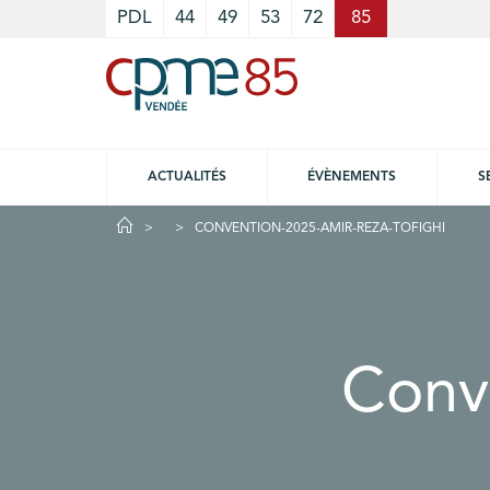
Cookies management panel
PDL
44
49
53
72
85
ACTUALITÉS
ÉVÈNEMENTS
S
CONVENTION-2025-AMIR-REZA-TOFIGHI
Conv