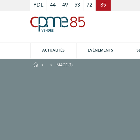
Cookies management panel
PDL
44
49
53
72
85
ACTUALITÉS
ÉVÈNEMENTS
S
IMAGE (7)