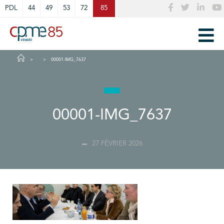
Cookies management panel
PDL
44
49
53
72
85
00001-IMG_7637
00001-IMG_7637
27 FÉVRIER 2026