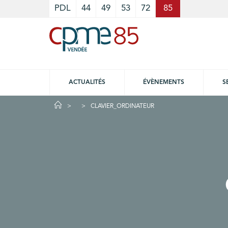
Cookies management panel
PDL
44
49
53
72
85
ACTUALITÉS
ÉVÈNEMENTS
S
CLAVIER_ORDINATEUR