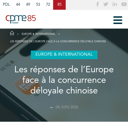
Cookies management panel
PDL
44
49
53
72
85
EUROPE & INTERNATIONAL
LES RÉPONSES DE L’EUROPE FACE À LA CONCURRENCE DÉLOYALE CHINOISE
EUROPE & INTERNATIONAL
Les réponses de l’Europe
face à la concurrence
déloyale chinoise
04 JUIN 2026