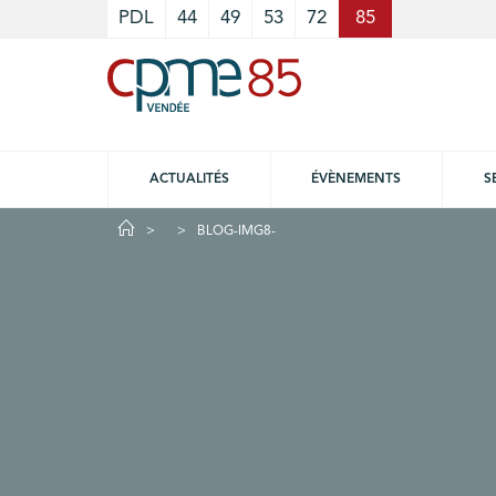
Cookies management panel
PDL
44
49
53
72
85
ACTUALITÉS
ÉVÈNEMENTS
S
BLOG-IMG8-