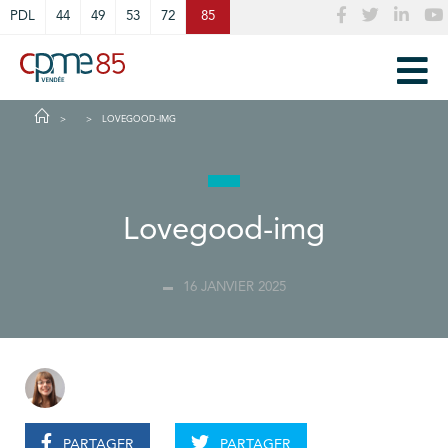
Cookies management panel
PDL
44
49
53
72
85
LOVEGOOD-IMG
Lovegood-img
16 JANVIER 2025
PARTAGER
PARTAGER