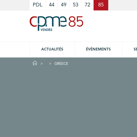
Cookies management panel
PDL
44
49
53
72
85
ACTUALITÉS
ÉVÈNEMENTS
S
GREECE