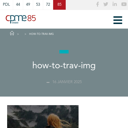
Cookies management panel
PDL
44
49
53
72
85
HOW-TO-TRAV-IMG
how-to-trav-img
16 JANVIER 2025