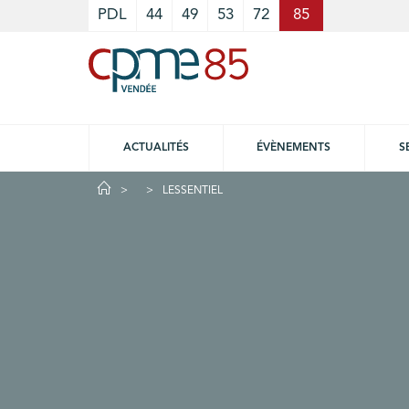
Cookies management panel
PDL
44
49
53
72
85
ACTUALITÉS
ÉVÈNEMENTS
S
LESSENTIEL