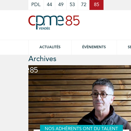
Cookies management panel
PDL
44
49
53
72
85
ACTUALITÉS
ÉVÈNEMENTS
S
Archives
NOS ADHÉRENTS ONT DU TALENT