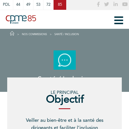
Cookies management panel
PDL
44
49
53
72
85
NOS COMMISSIONS
SANTÉ / INCLUSION
Santé / Inclusion
LE PRINCIPAL
Objectif
Veiller au bien-être et à la santé des
dirigeants et faciliter l’inclusion