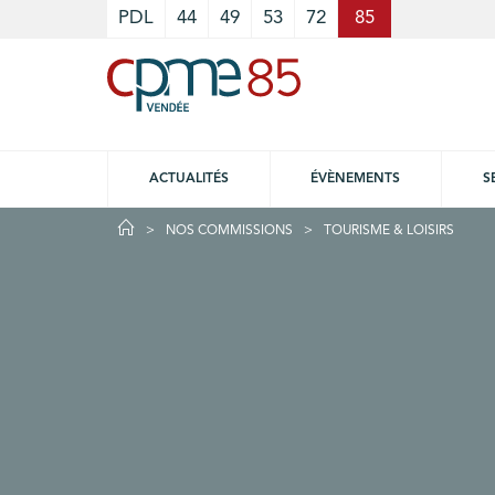
Cookies management panel
PDL
44
49
53
72
85
ACTUALITÉS
ÉVÈNEMENTS
S
NOS COMMISSIONS
TOURISME & LOISIRS