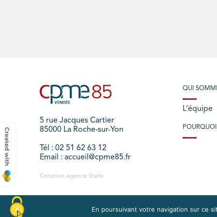
QUI SOMM
L’équipe
5 rue Jacques Cartier
POURQUOI
85000 La Roche-sur-Yon
Tél : 02 51 62 63 12
Email : accueil@cpme85.fr
Création agence
Stafe
En poursuivant votre navigation sur ce sit
PLAN DU SITE
MENTIONS LÉGALES