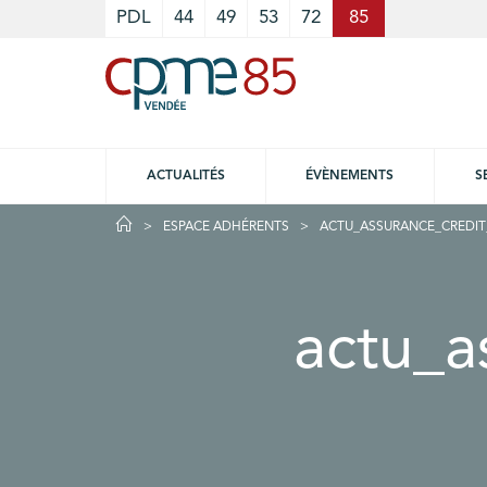
Cookies management panel
PDL
44
49
53
72
85
ACTUALITÉS
ÉVÈNEMENTS
S
ESPACE ADHÉRENTS
ACTU_ASSURANCE_CREDIT
actu_a