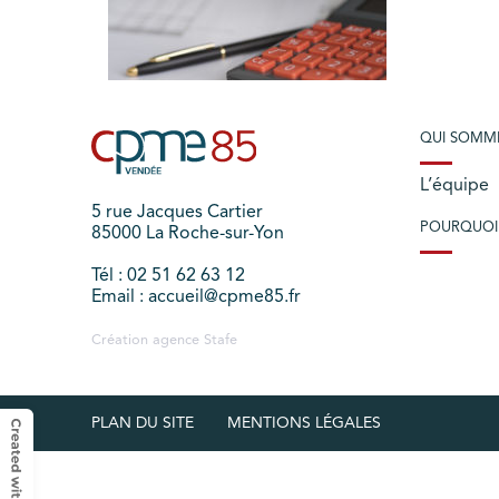
QUI SOMM
L’équipe
5 rue Jacques Cartier
POURQUOI
85000 La Roche-sur-Yon
Tél : 02 51 62 63 12
Email : accueil@cpme85.fr
Création agence
Stafe
PLAN DU SITE
MENTIONS LÉGALES