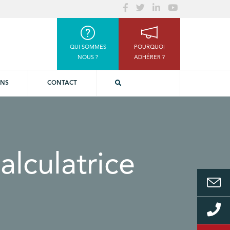
QUI SOMMES
POURQUOI
NOUS ?
ADHÉRER ?
ONS
CONTACT
alculatrice