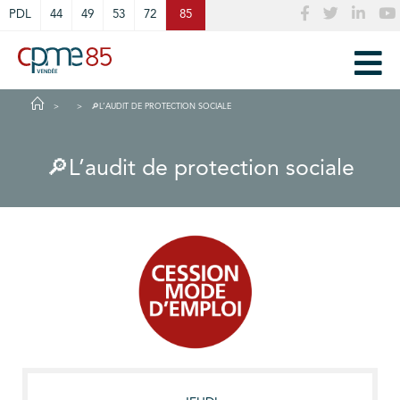
Cookies management panel
PDL
44
49
53
72
85
🔎L’AUDIT DE PROTECTION SOCIALE
🔎L’audit de protection sociale