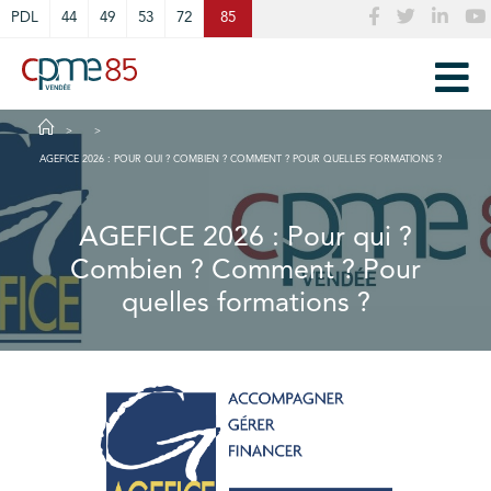
Cookies management panel
PDL
44
49
53
72
85
AGEFICE 2026 : POUR QUI ? COMBIEN ? COMMENT ? POUR QUELLES FORMATIONS ?
AGEFICE 2026 : Pour qui ?
Combien ? Comment ? Pour
quelles formations ?