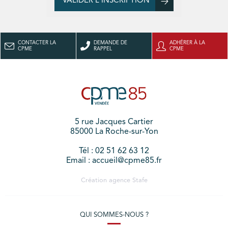
VALIDER L'INSCRIPTION
CONTACTER LA
DEMANDE DE
ADHÉRER À LA
CPME
RAPPEL
CPME
5 rue Jacques Cartier
85000 La Roche-sur-Yon
Tél : 02 51 62 63 12
Email : accueil@cpme85.fr
Création agence
Stafe
QUI SOMMES-NOUS ?