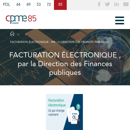
Cookies management panel
PDL
44
49
53
72
85
FACTURATION ÉLECTRONIQUE , PAR LA DIRECTION DES FINANCES PUBLIQUES
FACTURATION ÉLECTRONIQUE ,
par la Direction des Finances
publiques