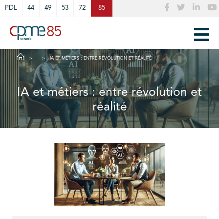
Cookies management panel
PDL
44
49
53
72
85
IA ET MÉTIERS : ENTRE RÉVOLUTION ET RÉALITÉ
IA et métiers : entre révolution et
réalité