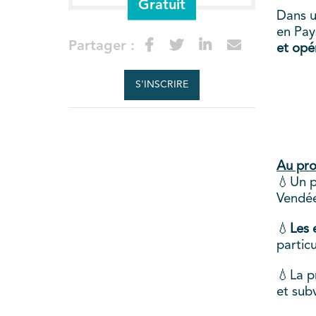
Gratuit
Dans u
en Pay
Partager :
et opé
S'INSCRIRE
Au pr
💧Un p
Vendé
💧
Les 
particu
💧La p
et sub