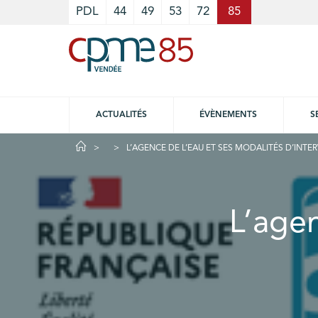
Cookies management panel
PDL
44
49
53
72
85
ACTUALITÉS
ÉVÈNEMENTS
S
L’AGENCE DE L’EAU ET SES MODALITÉS D’INTE
L’agen