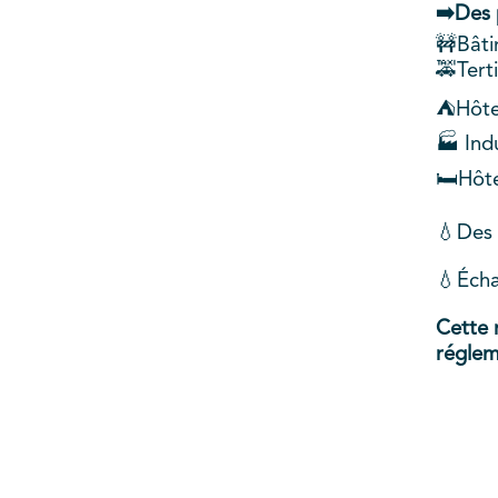
➡️Des 
🚧Bât
🚕Terti
⛺Hôtel
🏭 Indu
🛏️Hôte
💧Des 
💧Écha
Cette 
réglem