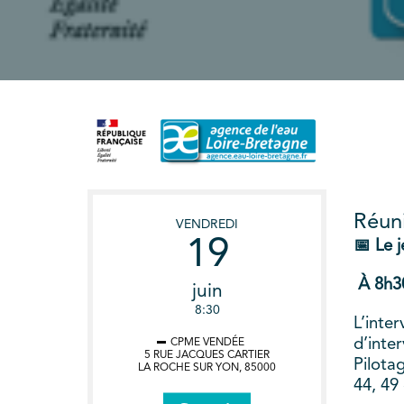
Réuni
VENDREDI
19
📅 Le j
À 8h3
juin
8:30
L’inte
d’inter
CPME VENDÉE
5 RUE JACQUES CARTIER
Pilota
LA ROCHE SUR YON
,
85000
44, 49 