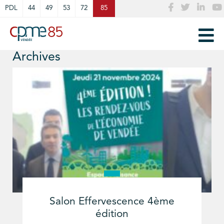
Cookies management panel
PDL
44
49
53
72
85
Archives
Salon Effervescence 4ème
édition