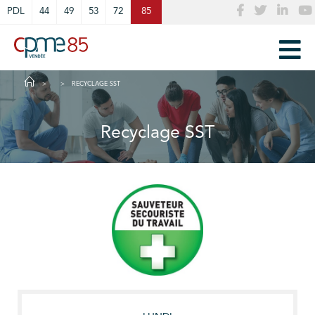
Cookies management panel
PDL
44
49
53
72
85
RECYCLAGE SST
Recyclage SST