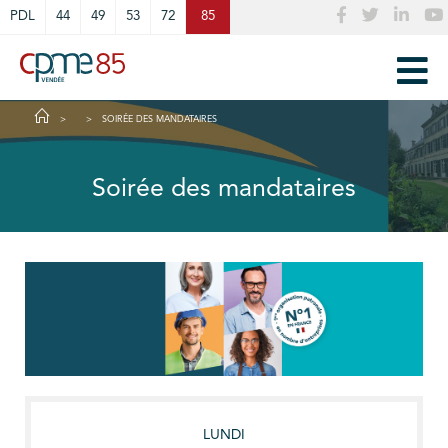
Cookies management panel
PDL
44
49
53
72
85
SOIRÉE DES MANDATAIRES
Soirée des mandataires
LUNDI