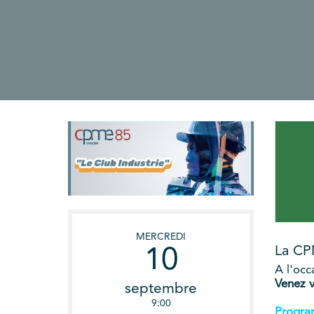
MERCREDI
La CP
10
A l'occ
Venez v
septembre
9:00
Progr