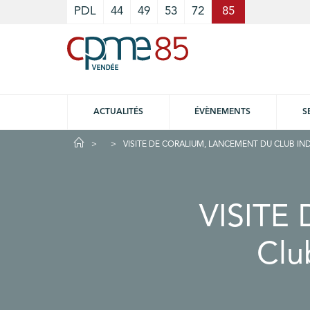
Cookies management panel
PDL
44
49
53
72
85
ACTUALITÉS
ÉVÈNEMENTS
S
VISITE DE CORALIUM, LANCEMENT DU CLUB IND
VISITE
Clu