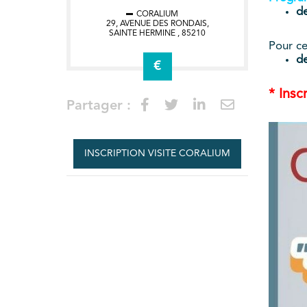
d
CORALIUM
29, AVENUE DES RONDAIS,
SAINTE HERMINE
,
85210
Pour ce
de
€
* Insc
Partager :
INSCRIPTION VISITE CORALIUM