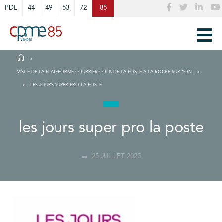
Cookies management panel
PDL
44
49
53
72
85
VISITE DE LA PLATEFORME COURRIER-COLIS DE LA POSTE À LA ROCHE-SUR-YON
LES JOURS SUPER PRO LA POSTE
les jours super pro la poste
25 JUILLET 2025