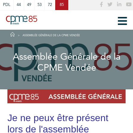
Cookies management panel
PDL
44
49
53
72
85
ASSEMBLÉE GÉNÉRALE DE LA CPME VENDÉE
Assemblée Générale de la
CPME Vendée
Je ne peux être présent
lors de l'assemblée