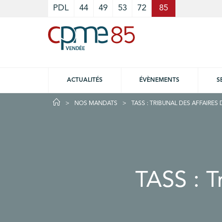
Cookies management panel
PDL
44
49
53
72
85
ACTUALITÉS
ÉVÈNEMENTS
S
NOS MANDATS
TASS : TRIBUNAL DES AFFAIRES
TASS : T