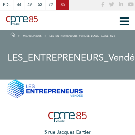
Cookies management panel
PDL
44
49
53
72
85
MICHELIN2026
LES_ENTREPRENEURS_VENDÉE_LOGO_COUL_RVB
LES_ENTREPRENEURS_Vendé
5 rue Jacques Cartier