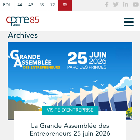
Cookies management panel
PDL
44
49
53
72
85
Archives
VISITE D'ENTREPRISE
La Grande Assemblée des
Entrepreneurs 25 juin 2026