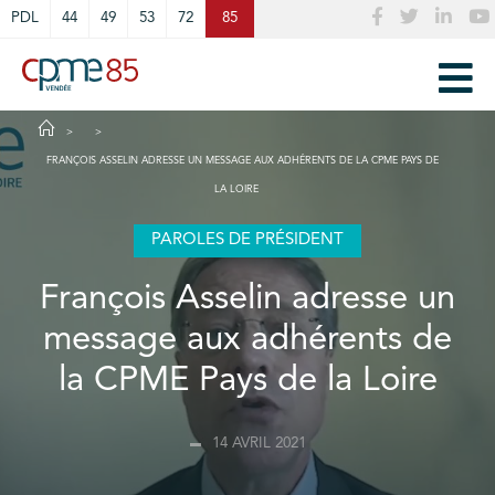
Cookies management panel
PDL
44
49
53
72
85
FRANÇOIS ASSELIN ADRESSE UN MESSAGE AUX ADHÉRENTS DE LA CPME PAYS DE
LA LOIRE
PAROLES DE PRÉSIDENT
François Asselin adresse un
message aux adhérents de
la CPME Pays de la Loire
14 AVRIL 2021