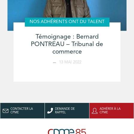
NOS ADHÉRENTS ONT DU TALENT
Témoignage : Bernard
PONTREAU – Tribunal de
commerce
13 MAI 2022
CONTACTER LA
DEMANDE DE
ADHÉRER À LA
CPME
RAPPEL
CPME