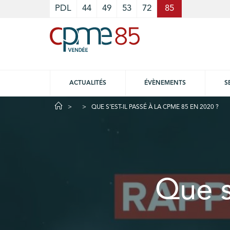
Cookies management panel
PDL
44
49
53
72
85
ACTUALITÉS
ÉVÈNEMENTS
S
QUE S’EST-IL PASSÉ À LA CPME 85 EN 2020 ?
Que s