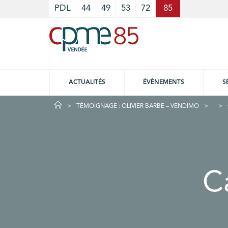
Cookies management panel
PDL
44
49
53
72
85
ACTUALITÉS
ÉVÈNEMENTS
S
TÉMOIGNAGE : OLIVIER BARBE – VENDIMO
C