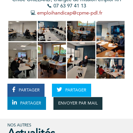
📞 07 63 97 41 13
💻
emploihandicap@cpme-pdl.fr
PARTAGER
PARTAGER
ENVOYER PAR MAIL
PARTAGER
NOS AUTRES