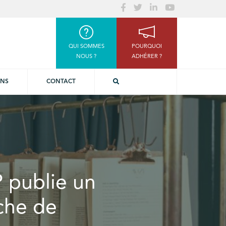
QUI SOMMES
POURQUOI
NOUS ?
ADHÉRER ?
ONS
CONTACT
P publie un
che de