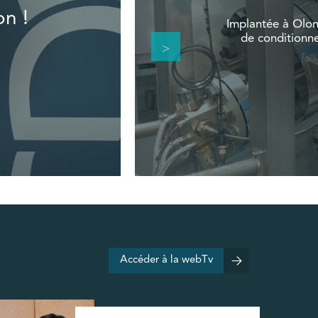
on !
Implantée à Olon
de conditionne
Accéder à la webTv