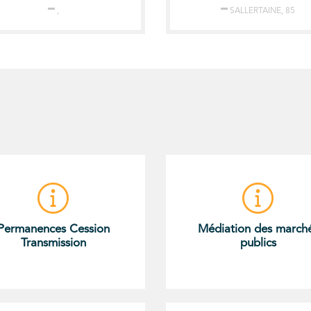
,
SALLERTAINE
,
85
Permanences Cession
Médiation des march
Transmission
publics