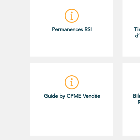
Permanences RSI
Ti
d’
Guide by CPME Vendée
Bil
R