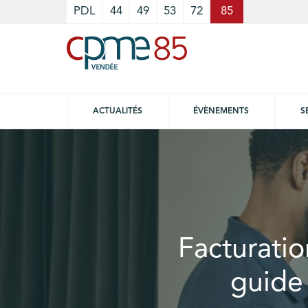
Cookies management panel
PDL
44
49
53
72
85
ACTUALITÉS
ÉVÈNEMENTS
S
Facturatio
guide