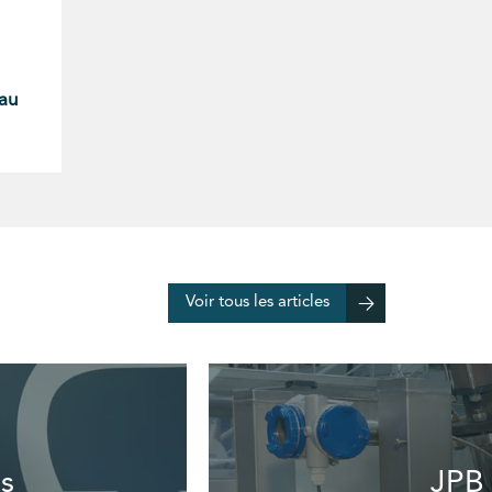
eau
Voir tous les articles
s
JPB 