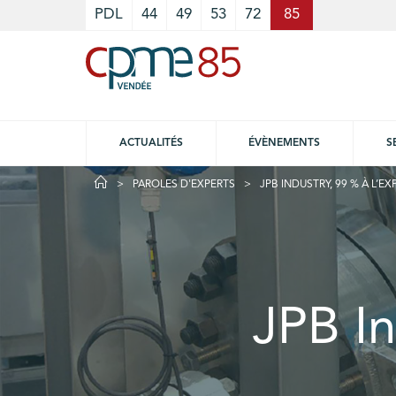
Cookies management panel
PDL
44
49
53
72
85
ACTUALITÉS
ÉVÈNEMENTS
S
PAROLES D'EXPERTS
JPB INDUSTRY, 99 % À L’EX
JPB In