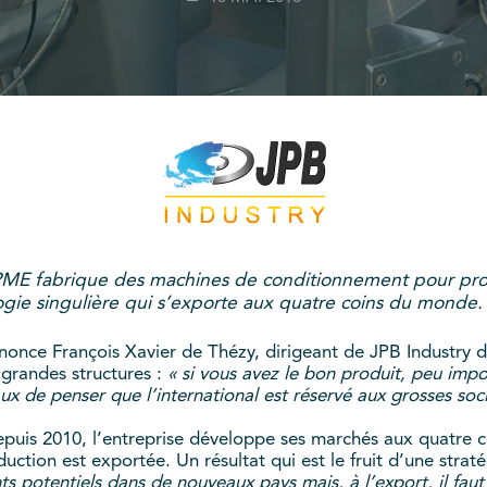
ME fabrique des machines de conditionnement pour produ
ologie singulière qui s’exporte aux quatre coins du monde.
once François Xavier de Thézy, dirigeant de JPB Industry d
 grandes structures :
« si vous avez le bon produit, peu impor
aux de penser que l’international est réservé aux grosses soc
epuis 2010, l’entreprise développe ses marchés aux quatre 
uction est exportée. Un résultat qui est le fruit d’une straté
nts potentiels dans de nouveaux pays mais, à l’export, il fau