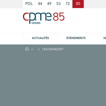
Cookies management panel
PDL
44
49
53
72
85
ACTUALITÉS
ÉVÈNEMENTS
S
1637243463257