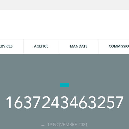
ERVICES
AGEFICE
MANDATS
COMMISSI
1637243463257
19 NOVEMBRE 2021