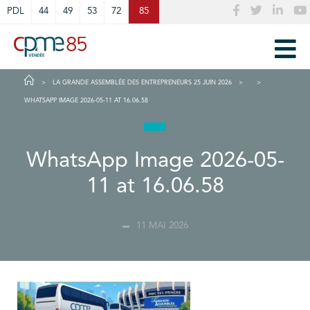
Cookies management panel
PDL
44
49
53
72
85
LA GRANDE ASSEMBLÉE DES ENTREPRENEURS 25 JUIN 2026
WHATSAPP IMAGE 2026-05-11 AT 16.06.58
WhatsApp Image 2026-05-
11 at 16.06.58
11 MAI 2026