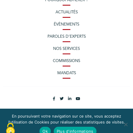
POURQUOI ADHÉRER ?
ACTUALITÉS
ÉVÈNEMENTS
PAROLES D’EXPERTS
NOS SERVICES
COMMISSIONS
MANDATS
En poursuivant votre navigation sur ce site, vous acceptez
l’utilisation de Cookies pour réaliser des statistiques de visites.
PLAN DU SITE
MENTIONS LÉGALES
Ok
Plus d'informations
CONTACTEZ LA CPME