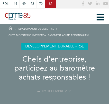
Cookies management panel
PDL
44
49
53
72
85
DÉVELOPPEMENT DURABLE - RSE
CHEFS D’ENTREPRISE, PARTICIPEZ AU BAROMÈTRE ACHATS RESPONSABLES !
DÉVELOPPEMENT DURABLE - RSE
Chefs d’entreprise,
participez au baromètre
achats responsables !
09 DÉCEMBRE 2021