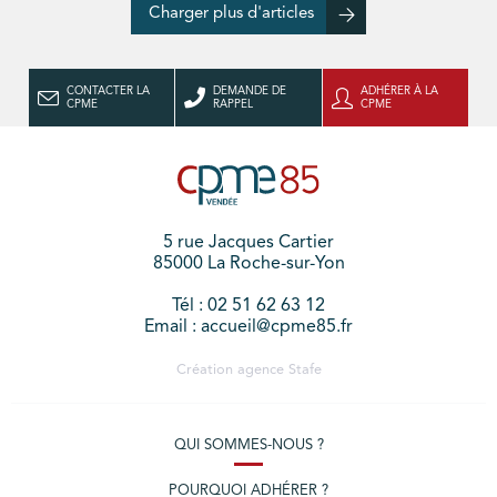
Charger plus d'articles
CONTACTER LA
DEMANDE DE
ADHÉRER À LA
CPME
RAPPEL
CPME
5 rue Jacques Cartier
85000 La Roche-sur-Yon
Tél : 02 51 62 63 12
Email : accueil@cpme85.fr
Création agence
Stafe
QUI SOMMES-NOUS ?
POURQUOI ADHÉRER ?