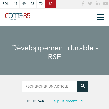
Cookies management panel
PDL
44
49
53
72
85
Développement durable -
RSE
TRIER PAR