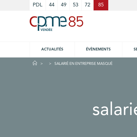
Cookies management panel
PDL
44
49
53
72
85
ACTUALITÉS
ÉVÈNEMENTS
S
SALARIÉ EN ENTREPRISE MASQUÉ
salar