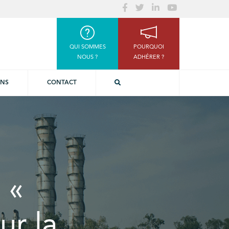
QUI SOMMES
POURQUOI
NOUS ?
ADHÉRER ?
ONS
CONTACT
 «
ur la