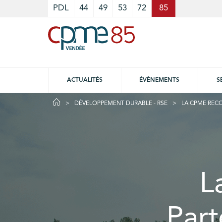
Cookies management panel
PDL
44
49
53
72
85
ACTUALITÉS
ÉVÈNEMENTS
S
DÉVELOPPEMENT DURABLE - RSE
LA CPME RECO
L
Part